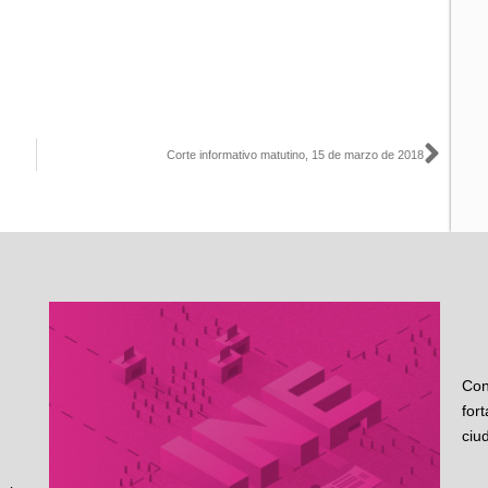
Sigu
Corte informativo matutino, 15 de marzo de 2018
Con
for
ciu