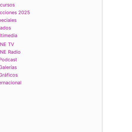
scursos
ecciones 2025
eciales
tados
ltimedia
INE TV
INE Radio
Podcast
Galerías
Gráficos
ernacional