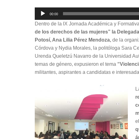
Reproductor
00:00
de
Dentro de la IX Jornada Académica y Formativ
audio
de los derechos de las mujeres”
la Delegada
Potosí, Ana Lilia Pérez Mendoza,
de la organ
Córdova y Nydia Morales, la politóloga Sara C
Urenda Queletzú Navarro de la Universidad Au
temas de género, expusieron el tema
“Violenci
militantes, aspirantes a candidatas e interesadas
L
r
c
m
e
q
á