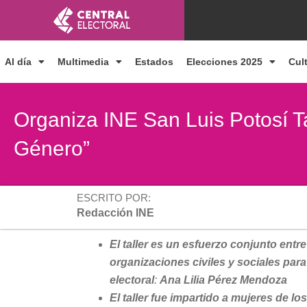
Ir
al
contenido
Al día
Multimedia
Estados
Elecciones 2025
Cul
Organiza INE San Luis Potosí Tal
Género”
ESCRITO POR:
Redacción INE
El taller es un esfuerzo conjunto entre 
organizaciones civiles y sociales para
electoral
:
Ana Lilia Pérez Mendoza
El taller fue impartido a mujeres de lo