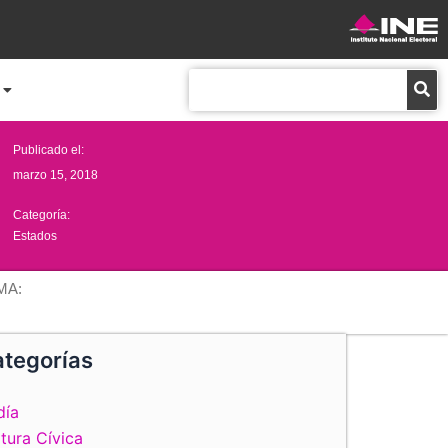
Buscar
Publicado el:
marzo 15, 2018
Categoría:
Estados
MA:
tegorías
día
tura Cívica