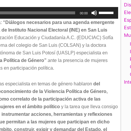
Di
Utiliza
El
00:00
las
Esp
a:
“Diálogos necesarios para una agenda emergente
teclas
Es
 de Instituto Nacional Electoral (INE) en San Luis
de
Mu
ización Educación y Ciudadanía A.C. (EDUCIAC) Sofía
flecha
erna del colegio de San Luis (COLSAN) y la doctora
arriba/abajo
tónoma de San Luis Potosí (UASLP) especialista en
para
a Política de Género”
ante la presencia de mujeres
aumentar
 en participación política.
o
disminuir
Int
as especialista en temas de género hablaron
del
el
econocimiento de la Violencia Política de Género,
volumen.
omo correlato de la participación activa de las
ujeres en el ámbito político
y la tarea que lleva consigo
l
instrumentar acciones, herramientas y reflexiones
ue permitan a las mujeres que participan en dicho
mbito, construir, exigir y demandar del Estado, el