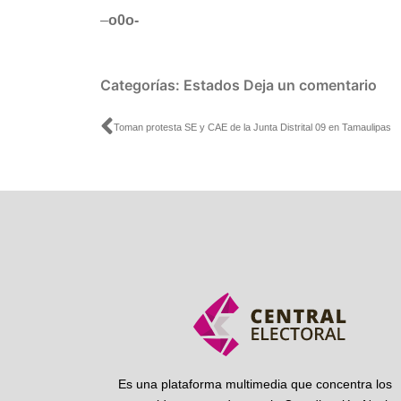
–
o0o-
Categorías:
Estados
Deja un comentario
Ant
Toman protesta SE y CAE de la Junta Distrital 09 en Tamaulipas
Es una plataforma multimedia que concentra los