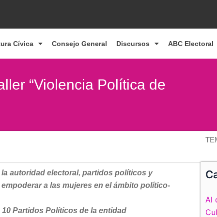
tura Cívica
Consejo General
Discursos
ABC Electoral
ler “Violencia Política de
TE
Ca
la autoridad electoral, partidos políticos y
 empoderar a las mujeres en el ámbito político-
Al 
s 10 Partidos Políticos de la entidad
Cul