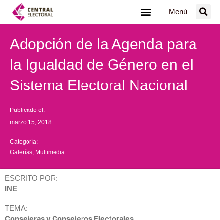
Ir
Menú
al
contenido
Adopción de la Agenda para
la Igualdad de Género en el
Sistema Electoral Nacional
Publicado el:
marzo 15, 2018
Categoría:
Galerías
,
Multimedia
ESCRITO POR:
INE
TEMA:
Consejeras y Consejeros Electorales