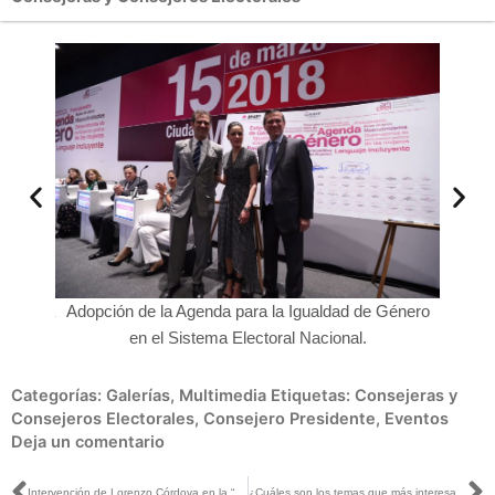
o, Dania
Adopción de la Agenda para la Igualdad de Género
Lorenz
en el Sistema Electoral Nacional.
Categorías:
Galerías
,
Multimedia
Etiquetas:
Consejeras y
Consejeros Electorales
,
Consejero Presidente
,
Eventos
Deja un comentario
Intervención de Lorenzo Córdova en la “Adopción de la Agenda para la Igualdad de Género en el Sistema Electoral Nacional”
¿Cuáles son los temas que más interesan a la juventud que acudirá a las urnas el 1 de julio?