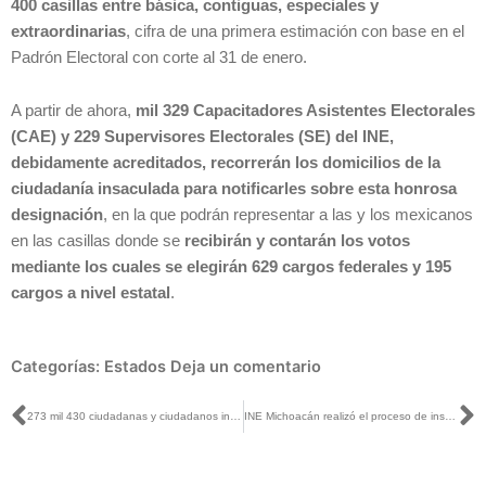
400 casillas entre básica, contiguas, especiales y
extraordinarias
, cifra de una primera estimación con base en el
Padrón Electoral con corte al 31 de enero.
A partir de ahora,
mil 329 Capacitadores Asistentes Electorales
(CAE) y 229 Supervisores Electorales (SE) del INE,
debidamente acreditados, recorrerán los domicilios de la
ciudadanía insaculada para notificarles sobre esta honrosa
designación
, en la que podrán representar a las y los mexicanos
en las casillas donde se
recibirán y contarán los votos
mediante los cuales se elegirán 629 cargos federales y 195
cargos a nivel estatal
.
Categorías:
Estados
Deja un comentario
Ant
S
273 mil 430 ciudadanas y ciudadanos integrarán las mesas directivas de casilla en Sonora: INE
INE Michoacán realizó el proceso de insaculación para seleccionar a las y los funcionarios de casilla