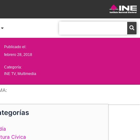
Buscar
Publicado el:
febrero 28, 2018
Categoría:
INE TV
,
Multimedia
MA:
tegorías
día
tura Cívica