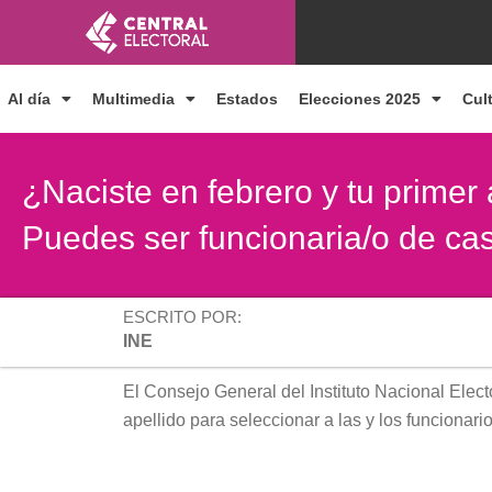
Ir
al
contenido
Al día
Multimedia
Estados
Elecciones 2025
Cul
¿Naciste en febrero y tu primer
Puedes ser funcionaria/o de cas
ESCRITO POR:
INE
El Consejo General del Instituto Nacional Elector
apellido para seleccionar a las y los funcionar