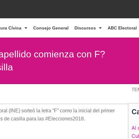
tura Cívica
Consejo General
Discursos
ABC Electoral
 apellido comienza con F?
illa
TE
Ca
al (INE) sorteó la letra “F” como la inicial del primer
ios de casilla para las #Elecciones2018.
Al 
Cul