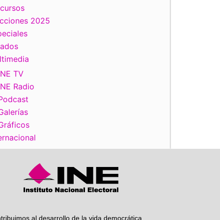
scursos
ecciones 2025
iente
eciales
tados
ltimedia
INE TV
INE Radio
Podcast
Galerías
Gráficos
ernacional
tribuimos al desarrollo de la vida democrática