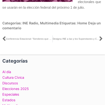
electorales que
se usarán en la elección federal del próximo 1 de julio.
Categorías:
INE Radio
,
Multimedia
Etiquetas:
Home
Deja un
comentario
Ant
S
Conferencia Estacional: “Senderos que se bifurcan: Reflexiones sobre Neoliberalismo y Democracia”
Designa INE a las y los Supervisores y Capacitadores Asistentes Electorales para el Proceso Electoral 2017-2018
Categorías
Al día
Cultura Cívica
Discursos
Elecciones 2025
Especiales
Estados