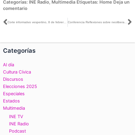
Categorías:
INE Radio
,
Multimedia
Etiquetas:
Home
Deja un
comentario
Ant
S
Corte informativo vespertino, 8 de febrero de 2018
Conferencia Reflexiones sobre neoliberalismo y democracia de Fernando Escalante
Categorías
Al día
Cultura Cívica
Discursos
Elecciones 2025
Especiales
Estados
Multimedia
INE TV
INE Radio
Podcast