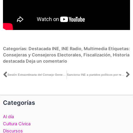
Categorías:
Destacada INE
,
INE Radio
,
Multimedia
Etiquetas:
Consejeras y Consejeros Electorales
,
Fiscalización
,
Historia
destacada
Deja un comentario
Ant
S
Sesión Extraordinaria del Consejo General, realizada el día 10 de enero de 2018 en las instalaciones del instituto.
Sanciona INE a partidos políticos por recepción de aportaciones indebidas en elecciones federales de 2012
Categorías
Al día
Cultura Cívica
Discursos