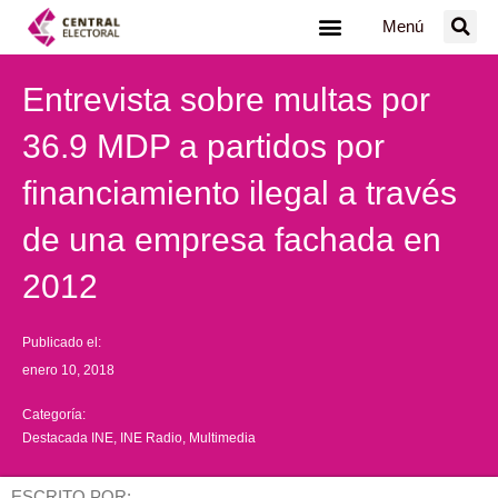
Ir
Menú
al
contenido
Entrevista sobre multas por
36.9 MDP a partidos por
financiamiento ilegal a través
de una empresa fachada en
2012
Publicado el:
enero 10, 2018
Categoría:
Destacada INE
,
INE Radio
,
Multimedia
ESCRITO POR: