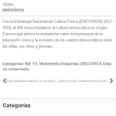
TEMA:
ENCCÍVICA
Con la Estrategia Nacional de Cultura Cívica (ENCCÍVICA) 2017-
2023, el INE busca fortalecer la cultura democrática en el país.
Conoce qué piensa la ciudadanía sobre la importancia de la
educación cívica y la inclusión de los valores democráticos entre
las niñas, los niños y jóvenes.
Categorías:
INE TV
,
Multimedia
Etiquetas:
ENCCÍVICA
Deja
un comentario
Ant
S
Corte informativo matutino, 22 de diciembre de 2017
¿Sabes en qué consiste el Protocolo #Trans?
Categorías