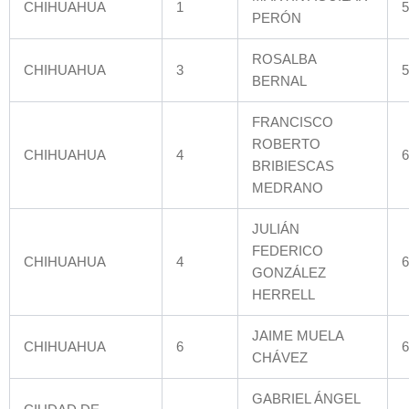
CHIHUAHUA
1
5
PERÓN
ROSALBA
CHIHUAHUA
3
5
BERNAL
FRANCISCO
ROBERTO
CHIHUAHUA
4
6
BRIBIESCAS
MEDRANO
JULIÁN
FEDERICO
CHIHUAHUA
4
6
GONZÁLEZ
HERRELL
JAIME MUELA
CHIHUAHUA
6
6
CHÁVEZ
GABRIEL ÁNGEL