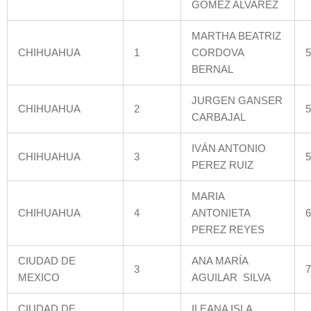
GOMEZ ALVAREZ
MARTHA BEATRIZ
CHIHUAHUA
1
CORDOVA
5
BERNAL
JURGEN GANSER
CHIHUAHUA
2
5
CARBAJAL
IVÁN ANTONIO
CHIHUAHUA
3
5
PEREZ RUIZ
MARIA
CHIHUAHUA
4
ANTONIETA
6
PEREZ REYES
CIUDAD DE
ANA MARÍA
3
7
MEXICO
AGUILAR SILVA
CIUDAD DE
ILEANA ISLA