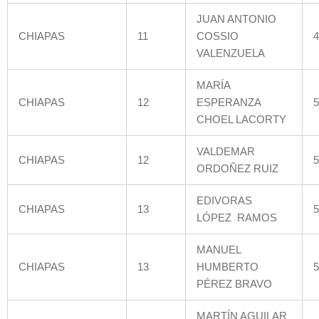
JUAN ANTONIO
CHIAPAS
11
COSSIO
4
VALENZUELA
MARÍA
CHIAPAS
12
ESPERANZA
5
CHOEL LACORTY
VALDEMAR
CHIAPAS
12
5
ORDOÑEZ RUIZ
EDIVORAS
CHIAPAS
13
5
LÓPEZ RAMOS
MANUEL
CHIAPAS
13
HUMBERTO
5
PÉREZ BRAVO
MARTÍN AGUILAR