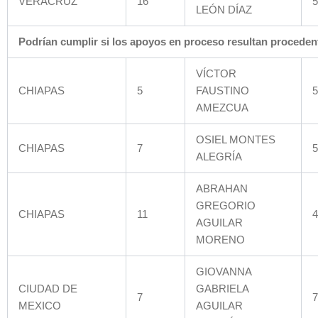
VERACRUZ
16
5
LEÓN DÍAZ
Podrían cumplir si los apoyos en proceso resultan procedent
VÍCTOR
CHIAPAS
5
FAUSTINO
5
AMEZCUA
OSIEL MONTES
CHIAPAS
7
5
ALEGRÍA
ABRAHAN
GREGORIO
CHIAPAS
11
4
AGUILAR
MORENO
GIOVANNA
CIUDAD DE
GABRIELA
7
7
MEXICO
AGUILAR