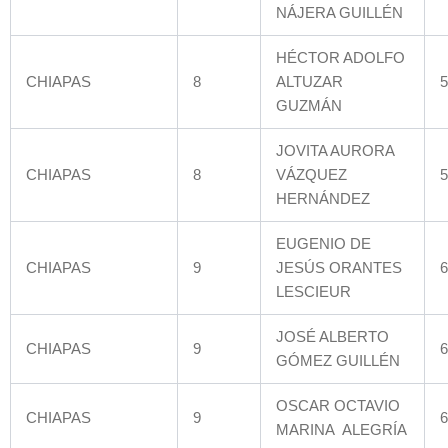
NÁJERA GUILLÉN
HÉCTOR ADOLFO
CHIAPAS
8
ALTUZAR
5
GUZMÁN
JOVITA AURORA
CHIAPAS
8
VÁZQUEZ
5
HERNÁNDEZ
EUGENIO DE
CHIAPAS
9
JESÚS ORANTES
6
LESCIEUR
JOSÉ ALBERTO
CHIAPAS
9
6
GÓMEZ GUILLÉN
OSCAR OCTAVIO
CHIAPAS
9
6
MARINA ALEGRÍA