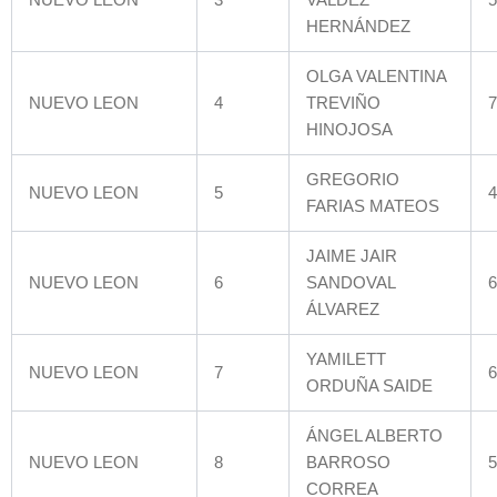
HERNÁNDEZ
OLGA VALENTINA
NUEVO LEON
4
TREVIÑO
7
HINOJOSA
GREGORIO
NUEVO LEON
5
4
FARIAS MATEOS
JAIME JAIR
NUEVO LEON
6
SANDOVAL
6
ÁLVAREZ
YAMILETT
NUEVO LEON
7
6
ORDUÑA SAIDE
ÁNGEL ALBERTO
NUEVO LEON
8
BARROSO
5
CORREA