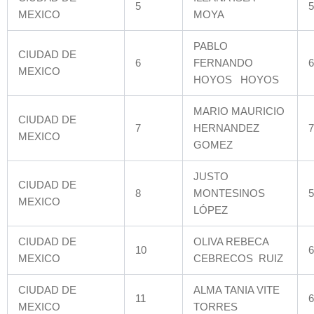
5
5
MEXICO
MOYA
PABLO
CIUDAD DE
6
FERNANDO
6
MEXICO
HOYOS HOYOS
MARIO MAURICIO
CIUDAD DE
7
HERNANDEZ
7
MEXICO
GOMEZ
JUSTO
CIUDAD DE
8
MONTESINOS
5
MEXICO
LÓPEZ
CIUDAD DE
OLIVA REBECA
10
6
MEXICO
CEBRECOS RUIZ
CIUDAD DE
ALMA TANIA VITE
11
6
MEXICO
TORRES