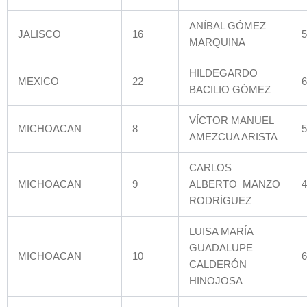
ANÍBAL GÓMEZ
JALISCO
16
5
MARQUINA
HILDEGARDO
MEXICO
22
6
BACILIO GÓMEZ
VÍCTOR MANUEL
MICHOACAN
8
5
AMEZCUA ARISTA
CARLOS
MICHOACAN
9
ALBERTO MANZO
4
RODRÍGUEZ
LUISA MARÍA
GUADALUPE
MICHOACAN
10
6
CALDERÓN
HINOJOSA