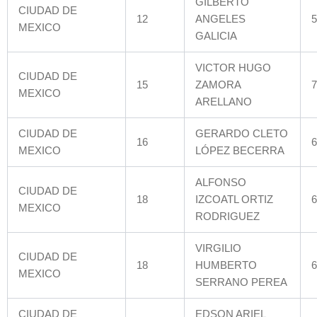
GILBERTO
CIUDAD DE
12
ANGELES
5
MEXICO
GALICIA
VICTOR HUGO
CIUDAD DE
15
ZAMORA
7
MEXICO
ARELLANO
CIUDAD DE
GERARDO CLETO
16
6
MEXICO
LÓPEZ BECERRA
ALFONSO
CIUDAD DE
18
IZCOATL ORTIZ
6
MEXICO
RODRIGUEZ
VIRGILIO
CIUDAD DE
18
HUMBERTO
6
MEXICO
SERRANO PEREA
CIUDAD DE
EDSON ARIEL