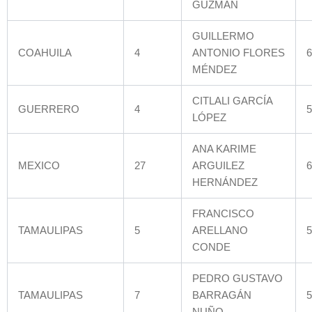
GUZMÁN
GUILLERMO
COAHUILA
4
ANTONIO FLORES
6
MÉNDEZ
CITLALI GARCÍA
GUERRERO
4
5
LÓPEZ
ANA KARIME
MEXICO
27
ARGUILEZ
6
HERNÁNDEZ
FRANCISCO
TAMAULIPAS
5
ARELLANO
5
CONDE
PEDRO GUSTAVO
TAMAULIPAS
7
BARRAGÁN
5
NUÑO