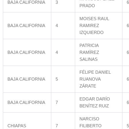
BAJA CALIFORNIA
3
6
PRADO
MOISES RAUL
BAJA CALIFORNIA
4
RAMIREZ
6
IZQUIERDO
PATRICIA
BAJA CALIFORNIA
4
RAMÍREZ
6
SALINAS
FÉLIPE DANIEL
BAJA CALIFORNIA
5
RUANOVA
6
ZÁRATE
EDGAR DARÍO
BAJA CALIFORNIA
7
6
BENÍTEZ RUIZ
NARCISO
CHIAPAS
7
FILIBERTO
5