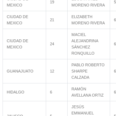
19
5
MEXICO
MORENO RIVERA
CIUDAD DE
ELIZABETH
21
6
MEXICO
MORENO RIVERA
MACIEL
CIUDAD DE
ALEJANDRINA
24
6
MEXICO
SÁNCHEZ
RONQUILLO
PABLO ROBERTO
GUANAJUATO
12
SHARPE
6
CALZADA
RAMÓN
HIDALGO
6
6
AVELLANA ORTIZ
JESÚS
EMMANUEL