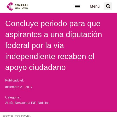
Ir
Menú
al
contenido
Concluye periodo para que
aspirantes a una diputación
federal por la vía
independiente recaben el
apoyo ciudadano
Publicado el:
diciembre 21, 2017
Categoría:
Al día
,
Destacada INE
,
Noticias
ESCRITO POR: