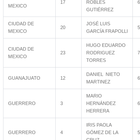
17
ROBLES
6
MEXICO
GUTIÉRREZ
CIUDAD DE
JOSÉ LUIS
20
5
MEXICO
GARCÍA FRAPOLLI
HUGO EDUARDO
CIUDAD DE
23
RODRIGUEZ
7
MEXICO
TORRES
DANIEL NIETO
GUANAJUATO
12
6
MARTINEZ
MARIO
GUERRERO
3
HERNÁNDEZ
6
HERRERA
IRIS PAOLA
GUERRERO
4
GÓMEZ DE LA
5
CRUZ