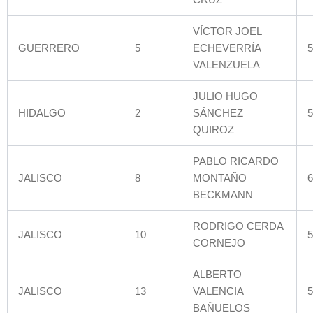
VÍCTOR JOEL
GUERRERO
5
ECHEVERRÍA
5
VALENZUELA
JULIO HUGO
HIDALGO
2
SÁNCHEZ
5
QUIROZ
PABLO RICARDO
JALISCO
8
MONTAÑO
6
BECKMANN
RODRIGO CERDA
JALISCO
10
5
CORNEJO
ALBERTO
JALISCO
13
VALENCIA
5
BAÑUELOS