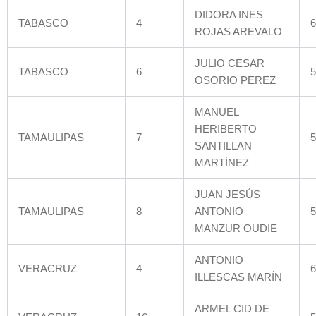
DIDORA INES
TABASCO
4
6
ROJAS AREVALO
JULIO CESAR
TABASCO
6
5
OSORIO PEREZ
MANUEL
HERIBERTO
TAMAULIPAS
7
5
SANTILLAN
MARTÍNEZ
JUAN JESÚS
TAMAULIPAS
8
ANTONIO
5
MANZUR OUDIE
ANTONIO
VERACRUZ
4
6
ILLESCAS MARÍN
ARMEL CID DE