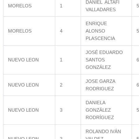
DANIEL ALTAFI
MORELOS
1
5
VALLADARES
ENRIQUE
MORELOS
4
ALONSO
5
PLASCENCIA
JOSÉ EDUARDO
NUEVO LEON
1
SANTOS
6
GONZÁLEZ
JOSE GARZA
NUEVO LEON
2
6
RODRIGUEZ
DANIELA
NUEVO LEON
3
GONZÁLEZ
5
RODRÍGUEZ
ROLANDO IVÁN
NUEVO LEON
3
VALDEZ
5