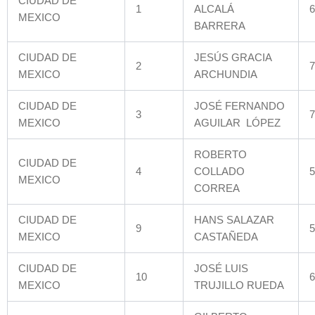
CIUDAD DE
1
ALCALÁ
6
MEXICO
BARRERA
CIUDAD DE
JESÚS GRACIA
2
7
MEXICO
ARCHUNDIA
CIUDAD DE
JOSÉ FERNANDO
3
7
MEXICO
AGUILAR LÓPEZ
ROBERTO
CIUDAD DE
4
COLLADO
5
MEXICO
CORREA
CIUDAD DE
HANS SALAZAR
9
5
MEXICO
CASTAÑEDA
CIUDAD DE
JOSÉ LUIS
10
6
MEXICO
TRUJILLO RUEDA