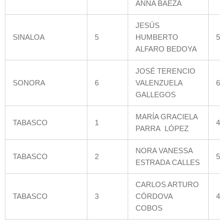
ANNA BAEZA
JESÚS
SINALOA
5
HUMBERTO
5
ALFARO BEDOYA
JOSÉ TERENCIO
SONORA
6
VALENZUELA
6
GALLEGOS
MARÍA GRACIELA
TABASCO
1
4
PARRA LÓPEZ
NORA VANESSA
TABASCO
2
5
ESTRADA CALLES
CARLOS ARTURO
TABASCO
3
CÓRDOVA
4
COBOS