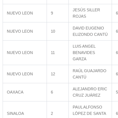
JESÚS SILLER
NUEVO LEON
9
6
ROJAS
DAVID EUGENIO
NUEVO LEON
10
6
ELIZONDO CANTÚ
LUIS ANGEL
NUEVO LEON
11
BENAVIDES
6
GARZA
RAÚL GUAJARDO
NUEVO LEON
12
6
CANTÚ
ALEJANDRO ERIC
OAXACA
6
5
CRUZ JUÁREZ
PAUL ALFONSO
SINALOA
2
LÓPEZ DE SANTA
6