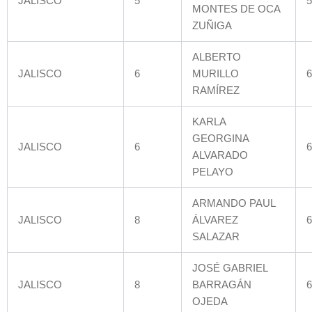
JALISCO
5
5
MONTES DE OCA
ZUÑIGA
ALBERTO
JALISCO
6
MURILLO
6
RAMÍREZ
KARLA
GEORGINA
JALISCO
6
6
ALVARADO
PELAYO
ARMANDO PAUL
JALISCO
8
ÁLVAREZ
6
SALAZAR
JOSÉ GABRIEL
JALISCO
8
BARRAGÁN
6
OJEDA