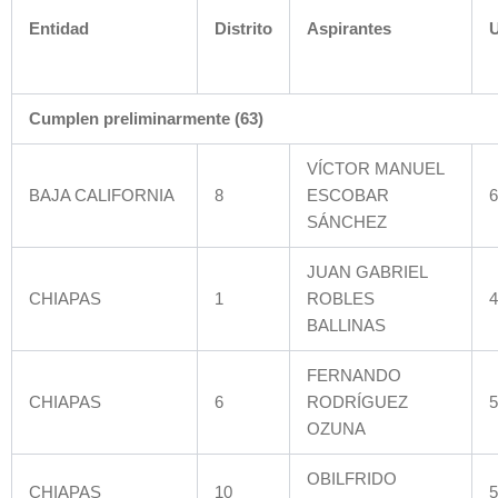
Entidad
Distrito
Aspirantes
Cumplen preliminarmente (63)
VÍCTOR MANUEL
BAJA CALIFORNIA
8
ESCOBAR
6
SÁNCHEZ
JUAN GABRIEL
CHIAPAS
1
ROBLES
4
BALLINAS
FERNANDO
CHIAPAS
6
RODRÍGUEZ
5
OZUNA
OBILFRIDO
CHIAPAS
10
5