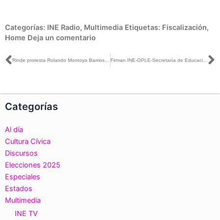
Categorías:
INE Radio
,
Multimedia
Etiquetas:
Fiscalización
,
Home
Deja un comentario
Ant
S
Rinde protesta Rolando Montoya Barrios como Vocal de Capacitación Electoral y Educación Cívica de la Junta Distrital 01 de INE Michoacán
Firman INE-OPLE-Secretaría de Educación en Edomex convenio para instalar casillas de votación el 1 de julio de 2018 en sedes educativas de la entidad
Categorías
Al día
Cultura Cívica
Discursos
Elecciones 2025
Especiales
Estados
Multimedia
INE TV