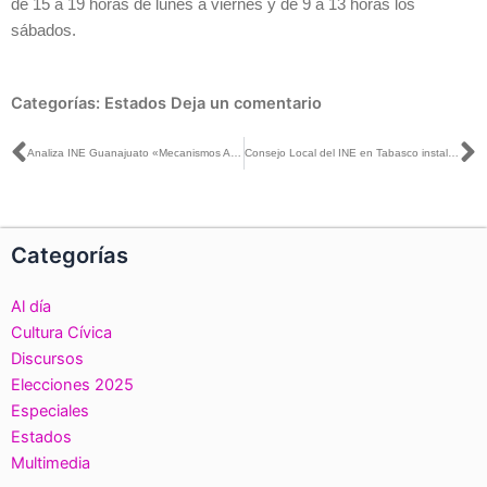
de 15 a 19 horas de lunes a viernes y de 9 a 13 horas los
sábados.
Categorías:
Estados
Deja un comentario
Ant
S
Analiza INE Guanajuato «Mecanismos Anticorrupción» en Mesa de Dialogo por una Cultura Cívica
Consejo Local del INE en Tabasco instala seis Consejos Distritales para Proceso Electoral 2017-2018
Categorías
Al día
Cultura Cívica
Discursos
Elecciones 2025
Especiales
Estados
Multimedia