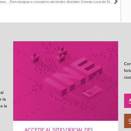
Sigu
Consejo Local del INE en Jalisco designa a consejeros distritales para Proceso Electoral 2018
Para designar a consejeros electorales distritales Consejo Local del INE en Tamaulipas celebra sesión
Con
for
ciu
al
 la
a la
ACCEDE AL SITIO OFICIAL DEL