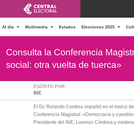
Ir
al
contenido
Al día
Multimedia
Estados
Elecciones 2025
Cul
Consulta la Conferencia Magist
social: otra vuelta de tuerca»
ESCRITO POR:
INE
El Dr. Rolando Cordera impartió en el marco de 
Conferencia Magistral: «Democracia y cuestión 
Presidente del INE, Lorenzo Córdova y modera