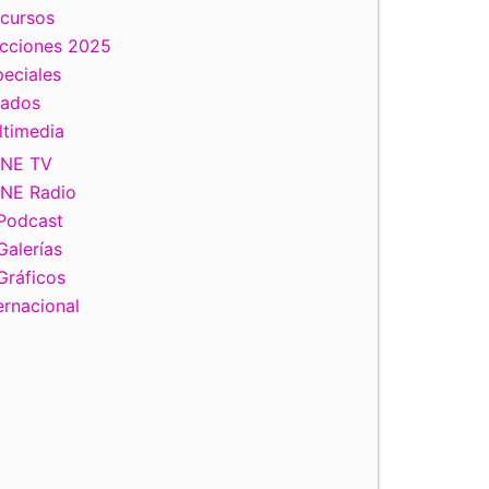
scursos
ecciones 2025
eciales
tados
ltimedia
INE TV
INE Radio
Podcast
Galerías
Gráficos
ernacional