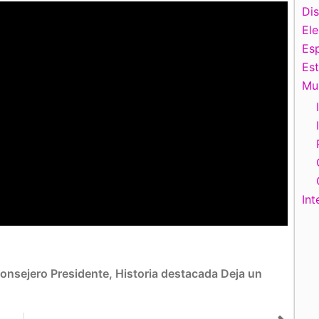
Di
El
Esp
Es
Mu
Int
onsejero Presidente
,
Historia destacada
Deja un