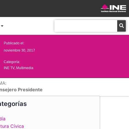
Buscar
Publicado el:
noviembre 30, 2017
Categoría:
INE TV
,
Multimedia
MA:
nsejero Presidente
tegorías
día
tura Cívica