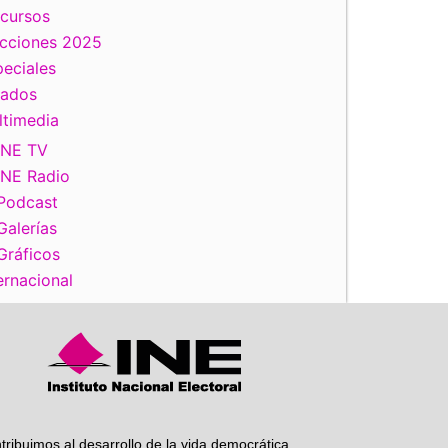
scursos
ecciones 2025
eciales
tados
ltimedia
INE TV
INE Radio
iente
Podcast
Galerías
Gráficos
ernacional
tribuimos al desarrollo de la vida democrática