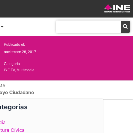
Buscar
Publicado el:
noviembre 28, 2017
Categoría:
INE TV
,
Multimedia
MA:
oyo Ciudadano
tegorías
día
tura Cívica