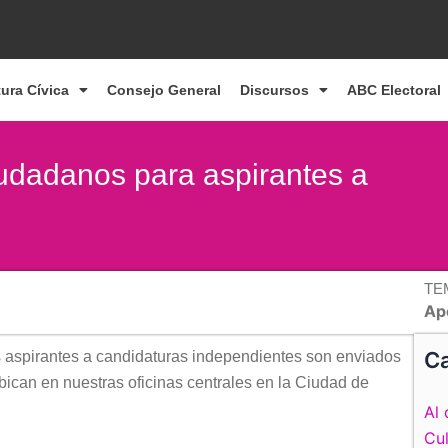
tura Cívica
Consejo General
Discursos
ABC Electoral
ciudadanos para aspirantes a
TE
Ap
Ca
 aspirantes a candidaturas independientes son enviados
bican en nuestras oficinas centrales en la Ciudad de
Al 
Cul