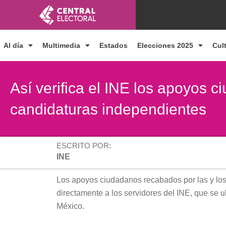
Ir
al
contenido
Al día
Multimedia
Estados
Elecciones 2025
Cul
Así verifica el INE los apoyos 
candidaturas independientes
ESCRITO POR:
INE
Los apoyos ciudadanos recabados por las y los
directamente a los servidores del INE, que se u
México.