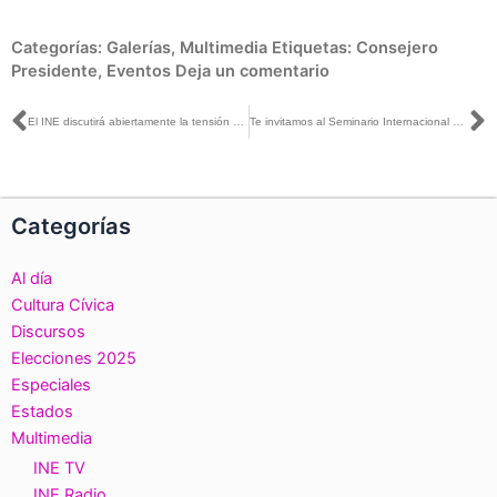
Categorías:
Galerías
,
Multimedia
Etiquetas:
Consejero
Presidente
,
Eventos
Deja un comentario
Ant
S
El INE discutirá abiertamente la tensión entre dinero y democracia: Consejero Ciro Murayama
Te invitamos al Seminario Internacional #PolíticayDinero: Democracia vs. Corrupción
Categorías
Al día
Cultura Cívica
Discursos
Elecciones 2025
Especiales
Estados
Multimedia
INE TV
INE Radio