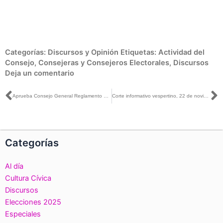
Categorías:
Discursos y Opinión
Etiquetas:
Actividad del
Consejo
,
Consejeras y Consejeros Electorales
,
Discursos
Deja un comentario
Ant
S
Aprueba Consejo General Reglamento en materia de Protección de Datos Personales
Corte informativo vespertino, 22 de noviembre de 2017
Categorías
Al día
Cultura Cívica
Discursos
Elecciones 2025
Especiales