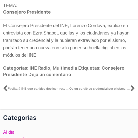
TEMA:
Consejero Presidente
El Consejero Presidente del INE, Lorenzo Córdova, explicó en
entrevista con Ezra Shabot, que las y los ciudadanos ya hayan
tramitado su credencial y la hubieran extraviado por el sismo,
podrán tener una nueva con solo poner su huella digital en los
módulos del INE.
Categorías:
INE Radio
,
Multimedia
Etiquetas:
Consejero
Presidente
Deja un comentario
Ant
S
Facilitará INE que partidos destinen recursos públicos a personas damnificadas por sismos
Quien perdió su credencial por el sismo, podrá tener una nueva en máximo 5 días: Córdova en El Financiero Bloomberg
Categorías
Al día