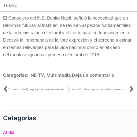
TEMA:
El Consejero del INE, Benito Nacif, señaló la necesidad que en
reformas futuras al Instituto, se revisen aspectos fundamentales
de la administración electoral y el costo para su funcionamiento.
Declaró la importancia de la libre expresión y el derecho a opinar
en temas relevantes para la vida nacional como en el caso
del monto asignado al proceso electoral de 2018.
Categorías:
INE TV
,
Multimedia
Deja un comentario
Ant
S
Comisión de Quejas y Denuncias declara improcedentes medidas cautelares por difusión de Informe de Gestión de Diputada del PVEM
Invita INE Guanajuato a ciudadanía a participar en la Mesa de Diálogo “La Cultura Cívica en la Educación y en las Instituciones Públicas”
Categorías
Al día