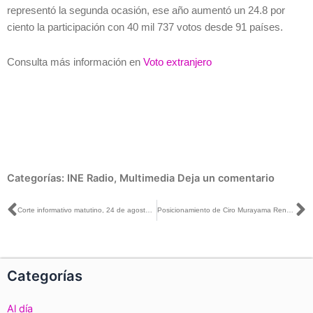
representó la segunda ocasión, ese año aumentó un 24.8 por
ciento la participación con 40 mil 737 votos desde 91 países.
Consulta más información en
Voto extranjero
Categorías:
INE Radio
,
Multimedia
Deja un comentario
Ant
S
Corte informativo matutino, 24 de agosto de 2017
Posicionamiento de Ciro Murayama Rendón Presidente de la Comisión Temporal de Presupuesto 2018 del INE en la conferencia de prensa
Categorías
Al día