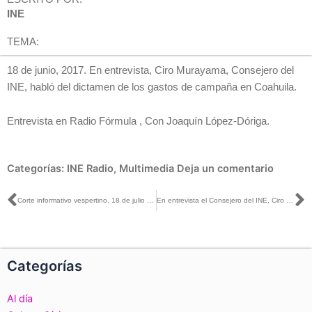
INE
TEMA:
18 de junio, 2017. En entrevista, Ciro Murayama, Consejero del
INE, habló del dictamen de los gastos de campaña en Coahuila.
Entrevista en Radio Fórmula , Con Joaquín López-Dóriga.
Categorías:
INE Radio
,
Multimedia
Deja un comentario
Ant
S
Corte informativo vespertino, 18 de julio de 2017
En entrevista el Consejero del INE, Ciro Murayama, habla de los gastos de campaña en las elecciones pasadas
Categorías
Al día