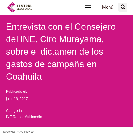
Ir
Menú
al
contenido
Entrevista con el Consejero
del INE, Ciro Murayama,
sobre el dictamen de los
gastos de campaña en
Coahuila
Publicado el:
julio 18, 2017
Categoría:
INE Radio
,
Multimedia
ESCRITO POR: