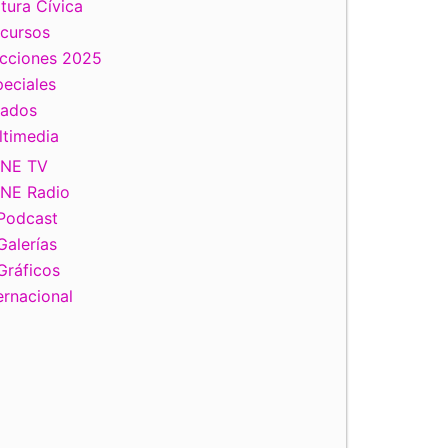
tura Cívica
scursos
ecciones 2025
eciales
tados
ltimedia
INE TV
INE Radio
Podcast
Galerías
Gráficos
ernacional