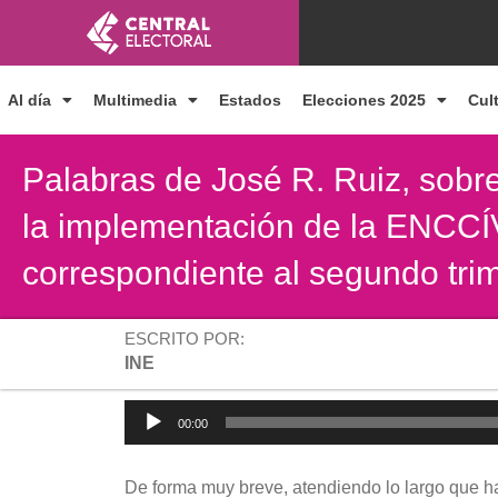
Ir
al
contenido
Al día
Multimedia
Estados
Elecciones 2025
Cul
Palabras de José R. Ruiz, sobre
la implementación de la ENCC
correspondiente al segundo tri
ESCRITO POR:
INE
Reproductor
00:00
de
audio
De forma muy breve, atendiendo lo largo que ha