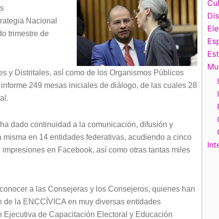
de
Cul
es
flecha
Di
trategia Nacional
arriba/abajo
El
o trimestre de
para
Esp
aumentar
Es
o
Mu
es y Distritales, así como de los Organismos Públicos
disminuir
 informe 249 mesas iniciales de diálogo, de las cuales 28
el
al.
volumen.
 ha dado continuidad a la comunicación, difusión y
 misma en 14 entidades federativas, acudiendo a cinco
Int
47 impresiones en Facebook, así como otras tantas miles
conocer a las Consejeras y los Consejeros, quienes han
ión de la ENCCÍVICA en muy diversas entidades
ón Ejecutiva de Capacitación Electoral y Educación