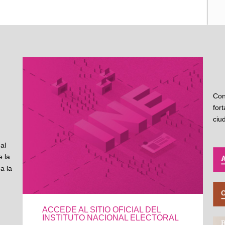
Con
for
ciu
al
 la
a la
ACCEDE AL SITIO OFICIAL DEL
INSTITUTO NACIONAL ELECTORAL