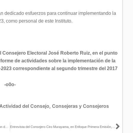
n dedicado esfuerzos para continuar implementando la
3, como personal de este Instituto.
l Consejero Electoral José Roberto Ruiz, en el punto
 informe de actividades sobre la implementación de la
–2023 correspondiente al segundo trimestre del 2017
-o0o-
Actividad del Consejo
,
Consejeras y Consejeros
Sigu
Discurso de Lorenzo Córdova parte 2 sobre el dictamen de revisión de informes de campaña, ingresos y gastos de los candidatos, del Proceso Electoral 2016-2017 en Nayarit
Entrevista del Consejero Ciro Murayama, en Enfoque Primera Emisión, con Leonardo Curzio