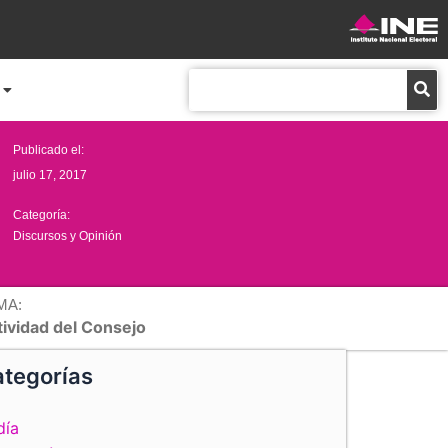
Buscar
Publicado el:
julio 17, 2017
Categoría:
Discursos y Opinión
MA:
tividad del Consejo
tegorías
día