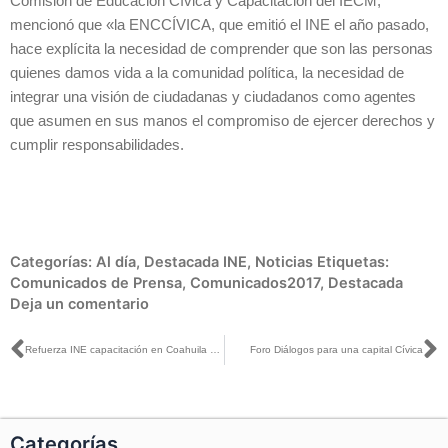
Comisión de Educación Cívica y Capacitación del IECM,
mencionó que «la ENCCÍVICA, que emitió el INE el año pasado,
hace explícita la necesidad de comprender que son las personas
quienes damos vida a la comunidad política, la necesidad de
integrar una visión de ciudadanas y ciudadanos como agentes
que asumen en sus manos el compromiso de ejercer derechos y
cumplir responsabilidades.
Categorías:
Al día
,
Destacada INE
,
Noticias
Etiquetas:
Comunicados de Prensa
,
Comunicados2017
,
Destacada
Deja un comentario
Ant
S
Refuerza INE capacitación en Coahuila ante el desafío de contar con 142 opciones de voto
Foro Diálogos para una capital Cívica
Categorías