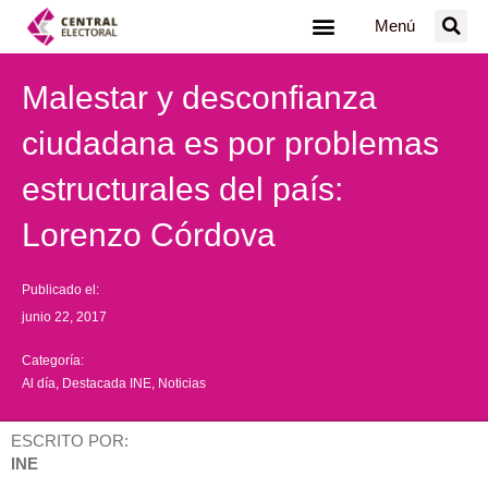
Ir
Menú
al
contenido
Malestar y desconfianza
ciudadana es por problemas
estructurales del país:
Lorenzo Córdova
Publicado el:
junio 22, 2017
Categoría:
Al día
,
Destacada INE
,
Noticias
ESCRITO POR:
INE