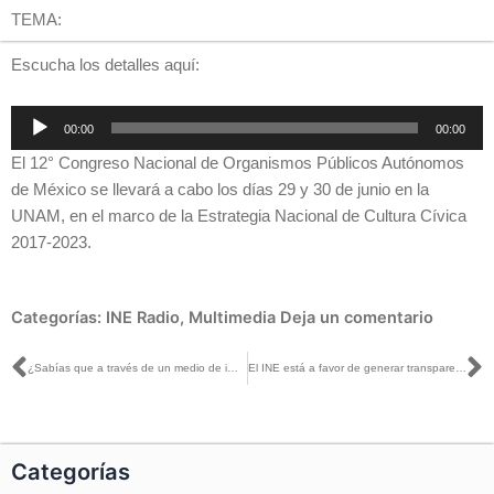
TEMA:
Escucha los detalles aquí:
Reproductor
00:00
00:00
de
El 12° Congreso Nacional de Organismos Públicos Autónomos
audio
de México se llevará a cabo los días 29 y 30 de junio en la
UNAM, en el marco de la Estrategia Nacional de Cultura Cívica
2017-2023.
Categorías:
INE Radio
,
Multimedia
Deja un comentario
Ant
S
¿Sabías que a través de un medio de impugnación se pueden modificar o revocar resoluciones electorales?
El INE está a favor de generar transparencia para el desahogo de las actividades del proceso electoral del 4 de junio: Baños
Categorías