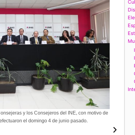
Cul
Di
El
Esp
Es
Mu
Int
Consejeras y los Consejeros del INE, con motivo de
efectuaron el domingo 4 de junio pasado.