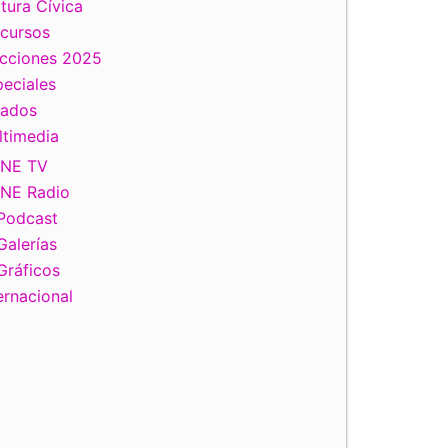
tura Cívica
scursos
ecciones 2025
eciales
tados
ltimedia
INE TV
INE Radio
Podcast
Galerías
Gráficos
ernacional