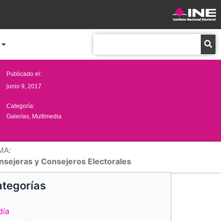
Buscar
Publicado el:
junio 9, 2017
Categoría:
Galerías
,
Multimedia
MA:
nsejeras y Consejeros Electorales
tegorías
día