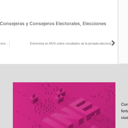
Consejeras y Consejeros Electorales
,
Elecciones
Sigu
Posicionamiento de las y los Consejeros Electorales en voz de Lorenzo Córdova, durante la conferencia de prensa por las elecciones locales del 4 de junio de 2017
Entrevista en MVS sobre resultados de la jornada electoral
Con
for
ciu