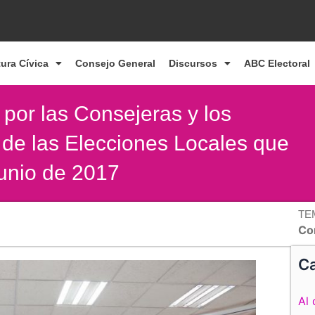
tura Cívica
Consejo General
Discursos
ABC Electoral
por las Consejeras y los
 de las Elecciones Locales que
junio de 2017
TE
Co
Ca
Al 