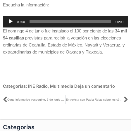
Escucha la información:
Reproductor
00:00
00:00
de
El domingo 4 de junio fue instalado el 100 por ciento de las
34 mil
audio
94 casillas
previstas para recibir la votación en las elecciones
ordinarias de Coahuila, Estado de México, Nayarit y Veracruz, y
extraordinarias de municipios de Oaxaca y Tlaxcala.
Categorías:
INE Radio
,
Multimedia
Deja un comentario
Ant
S
Corte informativo vespertino, 7 de junio de 2017
Entrevista con Paola Rojas sobre los cómputos distritales
Categorías