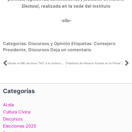
Electoral
, realizada en la sede del instituto
-o0o-
Categorías:
Discursos y Opinión
Etiquetas:
Consejero
Presidente
,
Discursos
Deja un comentario
Ant
S
Desde el INE decimos “NO” a la violencia en los procesos electorales: Lorenzo Córdova
Palabras de Adriana Favela en la Presentación del Libro Monitor Democrático 2017
Categorías
Al día
Cultura Cívica
Discursos
Elecciones 2025