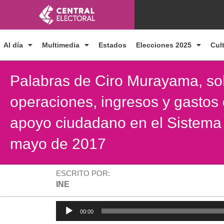
Ir
al
contenido
Al día
Multimedia
Estados
Elecciones 2025
Cul
Palabras de Ciro Murayama, sobr
operaciones, ingresos y gasto
apoyo ciudadano en el Sistema I
mayo de 2017
ESCRITO POR:
INE
Reproductor
00:00
de