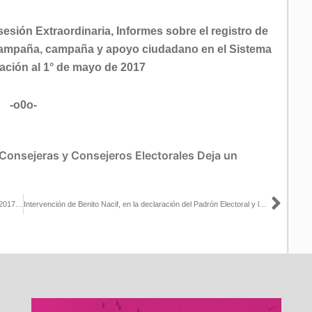
sesión Extraordinaria, Informes sobre el registro de
campaña, campaña y apoyo ciudadano en el Sistema
ización al 1° de mayo de 2017
-o0o-
Consejeras y Consejeros Electorales
Deja un
Sigu
Presenta Lorenzo Córdova Estrategia Nacional de Cultura Cívica 2017-2023 en la CONAGO
Intervención de Benito Nacif, en la declaración del Padrón Electoral y la Lista Nominal de electores a utilizarse el 4 de junio