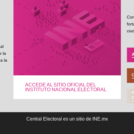
Con
for
ciu
al
 la
a la
ACCEDE AL SITIO OFICIAL DEL
INSTITUTO NACIONAL ELECTORAL
Central Electoral es un sitio de INE.mx